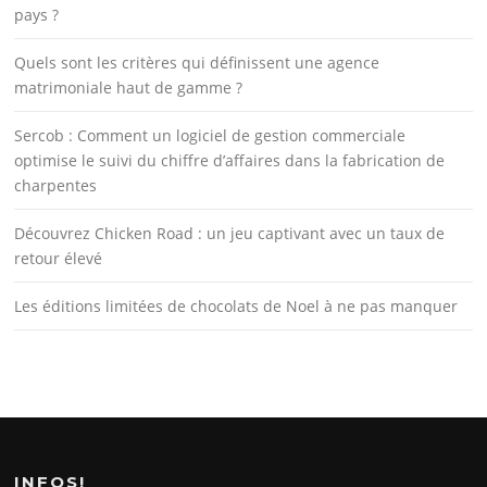
pays ?
Quels sont les critères qui définissent une agence
matrimoniale haut de gamme ?
Sercob : Comment un logiciel de gestion commerciale
optimise le suivi du chiffre d’affaires dans la fabrication de
charpentes
Découvrez Chicken Road : un jeu captivant avec un taux de
retour élevé
Les éditions limitées de chocolats de Noel à ne pas manquer
INFOS!